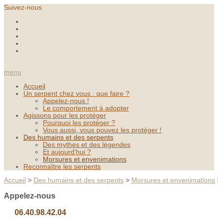
Suivez-nous
menu
Accueil
Un serpent chez vous : que faire ?
Appelez-nous !
Le comportement à adopter
Agissons pour les protéger
Pourquoi les protéger ?
Vous aussi, vous pouvez les protéger !
Des humains et des serpents
Des mythes et des légendes
Et aujourd'hui ?
Morsures et envenimations
Reconnaître les serpents
Accueil
>
Des humains et des serpents
>
Morsures et envenimations
Appelez-nous
06.40.98.42.04