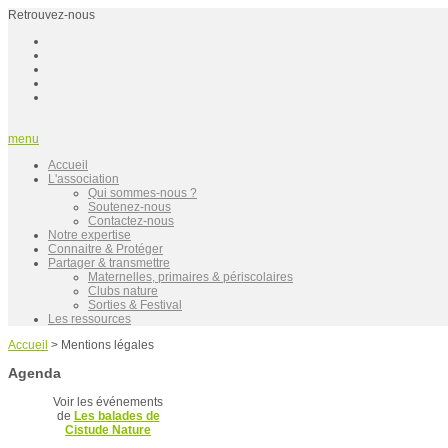
Retrouvez-nous
menu
Accueil
L'association
Qui sommes-nous ?
Soutenez-nous
Contactez-nous
Notre expertise
Connaitre & Protéger
Partager & transmettre
Maternelles, primaires & périscolaires
Clubs nature
Sorties & Festival
Les ressources
Accueil
>
Mentions légales
Agenda
Voir les événements
de
Les balades de
Cistude Nature