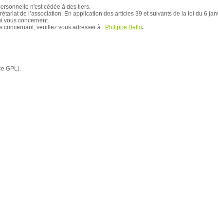
ersonnelle n'est cédée à des tiers.
étariat de l’association. En application des articles 39 et suivants de la loi du 6 ja
qui vous concernent.
s concernant, veuillez vous adresser à :
Philippe Bello
.
ce GPL).