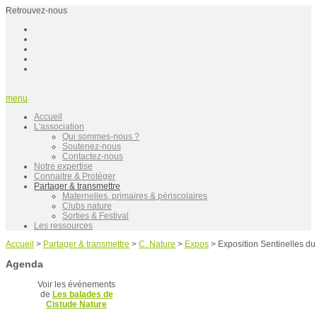
Retrouvez-nous
menu
Accueil
L'association
Qui sommes-nous ?
Soutenez-nous
Contactez-nous
Notre expertise
Connaitre & Protéger
Partager & transmettre
Maternelles, primaires & périscolaires
Clubs nature
Sorties & Festival
Les ressources
Accueil
>
Partager & transmettre
>
C. Nature
>
Expos
>
Exposition Sentinelles du
Agenda
Voir les événements
de
Les balades de
Cistude Nature